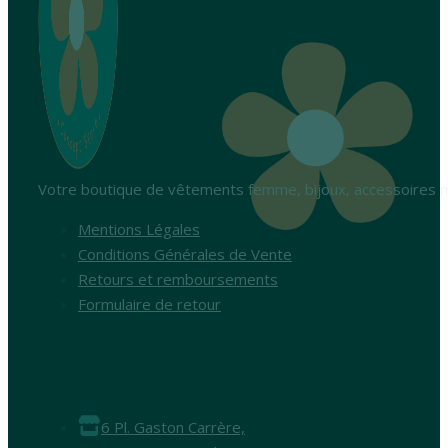
Votre boutique de vêtements femme, bijoux, accessoires m
Mentions Légales
Conditions Générales de Vente
Retours et remboursements
Formulaire de retour
6 Pl. Gaston Carrère,