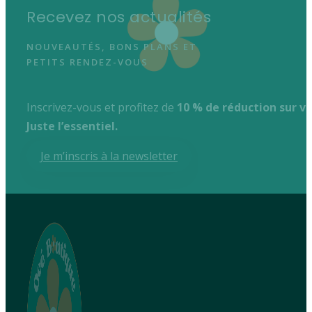
Recevez nos actualités
NOUVEAUTÉS, BONS PLANS ET
PETITS RENDEZ-VOUS
Inscrivez-vous et profitez de
10 % de réduction sur 
Juste l’essentiel.
Je m’inscris à la newsletter