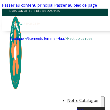
Panneau de gestion des cookies
Passer au contenu principal
Passer au pied de page
LIVRAISON OFFERTE DÈS 80€ D'ACHATS !
07 80 26 25 50
Boutique
>
Vêtements femme
>
Haut
>
Haut poids rose
Notre Catalogue