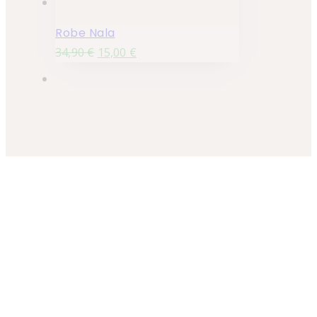
Robe Nala
34,90
€
15,00
€