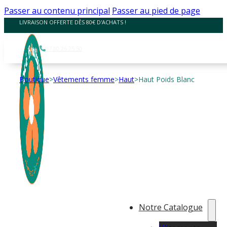
Panneau de gestion des cookies
Passer au contenu principal
Passer au pied de page
LIVRAISON OFFERTE DÈS 80€ D'ACHATS !
07 80 26 25 50
Boutique
>
Vêtements femme
>
Haut
>
Haut Poids Blanc
Notre Catalogue