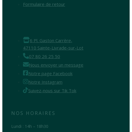
Formulaire de retour
6 Pl. Gaston Carrère,
47110 Sainte-Livrade-sur-Lot
07 80 26 25 50
Nous envoyer un message
Notre page Facebook
Notre Instagram
Suivez-nous sur Tik Tok
NOS HORAIRES
Lundi : 14h – 18h30