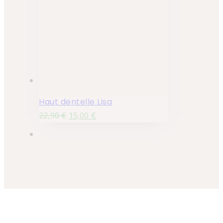
Haut dentelle Lisa
22,90
€
15,00
€