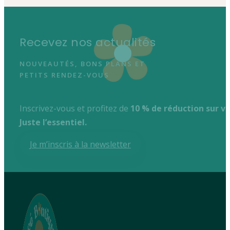
Recevez nos actualités
NOUVEAUTÉS, BONS PLANS ET
PETITS RENDEZ-VOUS
Inscrivez-vous et profitez de
10 % de réduction sur 
Juste l’essentiel.
Je m’inscris à la newsletter