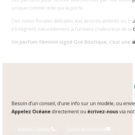
unique comme celle qui la porte.
Des notes florales délicates aux accords ambrés ou fruit
s’intègrent naturellement à l’univers chaleureux de la 
Un parfum féminin signé Océ Boutique, c’est une si
Besoin d’un conseil, d’une info sur un modèle, ou envie
Appelez Océane
directement ou
écrivez-nous
via not
Appeler Océane
Écrire un message