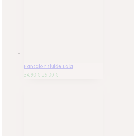
Pantalon fluide Lola
34,90
€
25,00
€