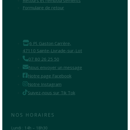
Retours et remboursements
Formulaire de retour
6 Pl. Gaston Carrère,
47110 Sainte-Livrade-sur-Lot
07 80 26 25 50
Nous envoyer un message
Notre page Facebook
Notre Instagram
Suivez-nous sur Tik Tok
NOS HORAIRES
Lundi : 14h – 18h30