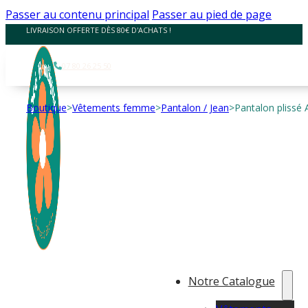
Panneau de gestion des cookies
Passer au contenu principal
Passer au pied de page
LIVRAISON OFFERTE DÈS 80€ D'ACHATS !
07 80 26 25 50
Boutique
>
Vêtements femme
>
Pantalon / Jean
>
Pantalon plissé
Notre Catalogue