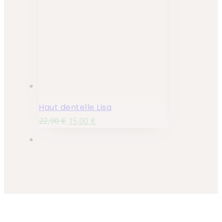
Haut dentelle Lisa
22,90
€
15,00
€