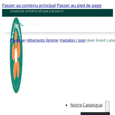
Panneau de gestion des cookies
Passer au contenu principal
Passer au pied de page
LIVRAISON OFFERTE DÈS 80€ D'ACHATS !
07 80 26 25 50
Boutique
>
Vêtements femme
>
Pantalon / Jean
>
Jean évasé Luna
Notre Catalogue