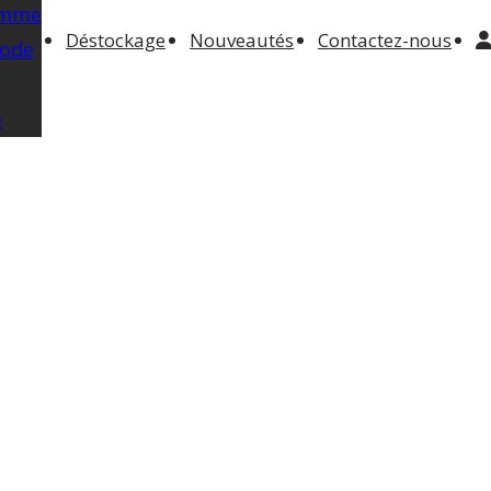
emme
Déstockage
Nouveautés
Contactez-nous
Mode
e