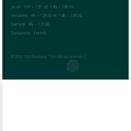
Jeudi : 10h – 12h et 14h – 18h30
Vendredi : 9h – 12h30 et 14h – 18h30
Samedi : 9h – 12h30
Dimanche : Fermé
© 2026 Océ Boutique. Tous droits réservés |
Une création Furlan Webdesigner