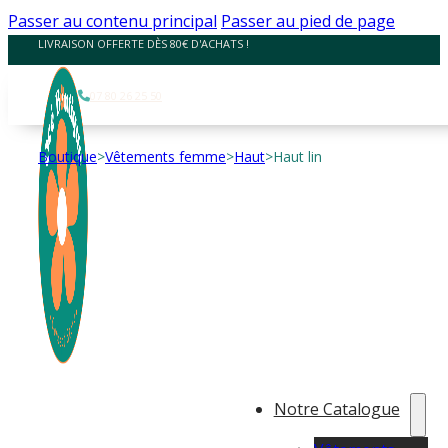
Panneau de gestion des cookies
Passer au contenu principal
Passer au pied de page
LIVRAISON OFFERTE DÈS 80€ D'ACHATS !
07 80 26 25 50
Boutique
>
Vêtements femme
>
Haut
>
Haut lin
Notre Catalogue