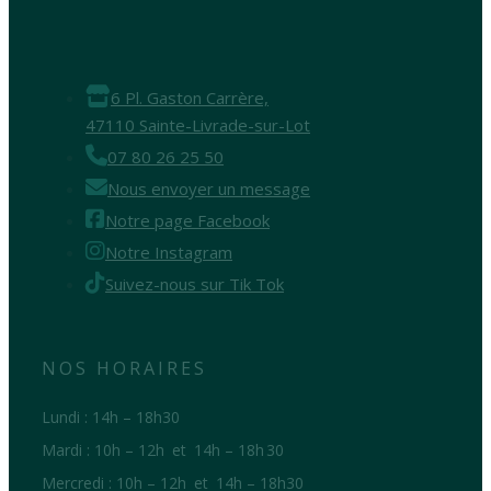
6 Pl. Gaston Carrère,
47110 Sainte-Livrade-sur-Lot
07 80 26 25 50
Nous envoyer un message
Notre page Facebook
Notre Instagram
Suivez-nous sur Tik Tok
NOS HORAIRES
Lundi : 14h – 18h30
Mardi : 10h – 12h et 14h – 18h 30
Mercredi : 10h – 12h et 14h – 18h30