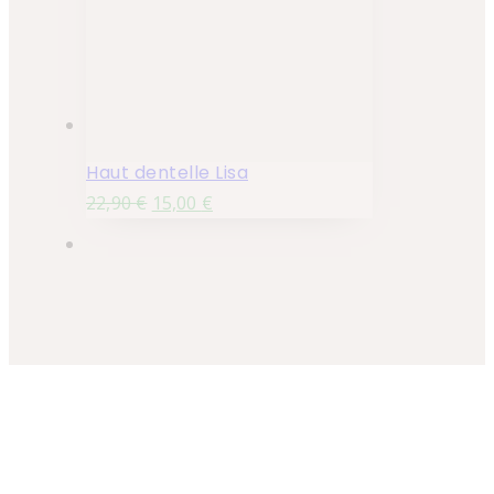
Haut dentelle Lisa
22,90
€
15,00
€