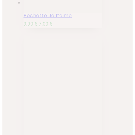
Pochette Je t’aime
9,90
€
7,00
€