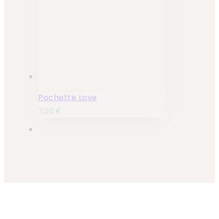
Pochette Love
7,00
€